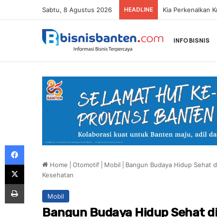
Sabtu, 8 Agustus 2026
HEADLINE
INFO BISNIS
Facebook
Home
|
Otomotif
|
Mobil
|
Bangun Budaya Hidup Sehat d
X
Kesehatan
Print
Mobil
Bangun Budaya Hidup Sehat di