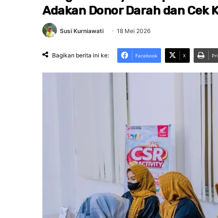
Adakan Donor Darah dan Cek 
Susi Kurniawati
18 Mei 2026
Bagikan berita ini ke:
Facebook
X
Pr