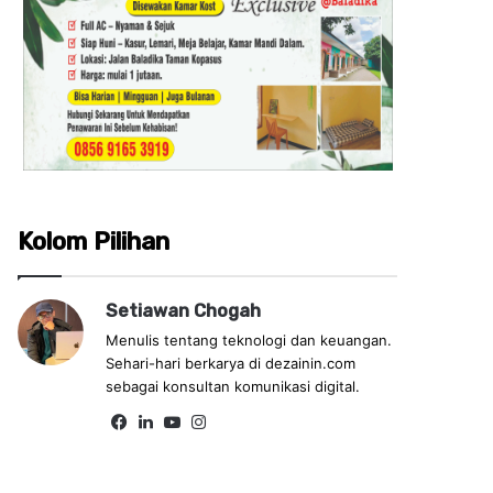
Kolom Pilihan
Setiawan Chogah
Menulis tentang teknologi dan keuangan.
Sehari-hari berkarya di dezainin.com
sebagai konsultan komunikasi digital.
Fa
Lin
Yo
Ins
ce
ke
uT
tag
bo
dIn
ub
ra