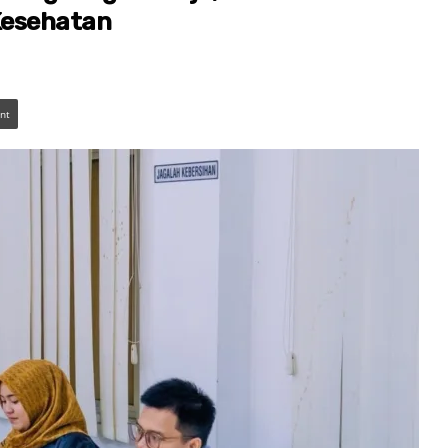
Kesehatan
int