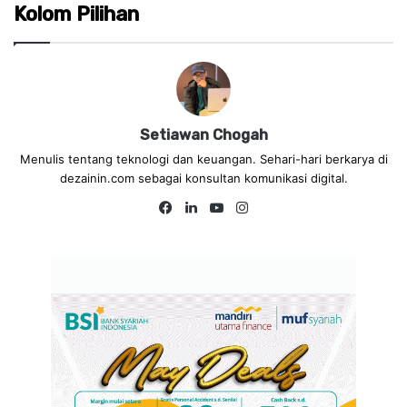
Kolom Pilihan
Setiawan Chogah
Menulis tentang teknologi dan keuangan. Sehari-hari berkarya di
dezainin.com sebagai konsultan komunikasi digital.
Fa
Lin
Yo
Ins
ce
ke
uT
tag
bo
dIn
ub
ra
ok
e
m