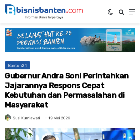
Switch ski
Mencar
M
Banten24
Gubernur Andra Soni Perintahkan
Jajarannya Respons Cepat
Kebutuhan dan Permasalahan di
Masyarakat
Susi Kurniawati
19 Mei 2026