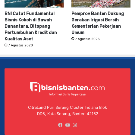
BNI Catat Fundamental
Pemprov Banten Dukung
Bisnis Kokoh di Bawah
Gerakan Irigasi Bersih
Danantara, Ditopang
Kementerian Pekerjaan
Pertumbuhan Kredit dan
Umum
Kualitas Aset
7 Agustus 2026
7 Agustus 2026
CitraLand Puri Serang Cluster Indiana Blok
DD5, Kota Serang, Banten 42162
Facebook
YouTube
Instagram