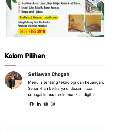
Kolom Pilihan
Setiawan Chogah
Menulis tentang teknologi dan keuangan.
Sehari-hari berkarya di dezainin.com
sebagai konsultan komunikasi digital.
Fa
Lin
Yo
Ins
ce
ke
uT
tag
bo
dIn
ub
ra
ok
e
m