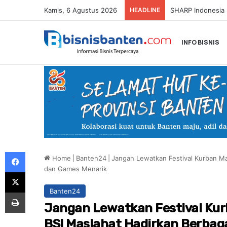
Kamis, 6 Agustus 2026
HEADLINE
Honda Resmi Buk
INFO BISNIS
Facebook
Home
|
Banten24
|
Jangan Lewatkan Festival Kurban Ma
dan Games Menarik
X
Banten24
Print
Jangan Lewatkan Festival Kur
BSI Maslahat Hadirkan Berbag