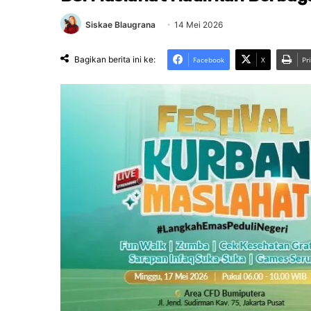
Siskae Blaugrana
14 Mei 2026
Bagikan berita ini ke:
Facebook
X
Pr