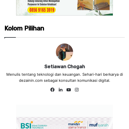
Kolom Pilihan
Setiawan Chogah
Menulis tentang teknologi dan keuangan. Sehari-hari berkarya di
dezainin.com sebagai konsultan komunikasi digital.
Fa
Lin
Yo
Ins
ce
ke
uT
tag
bo
dIn
ub
ra
ok
e
m