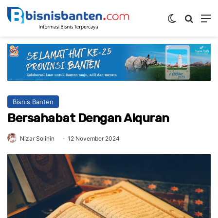
Switch ski
Mencar
M
Bisnis Banten
Bersahabat Dengan Alquran
Nizar Solihin
12 November 2024