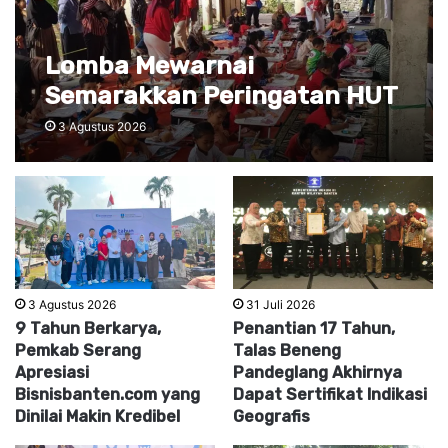
Lomba Mewarnai
Semarakkan Peringatan HUT
Kemerdekaan RI ke-81 di
3 Agustus 2026
Grand Sutera Serang
3 Agustus 2026
31 Juli 2026
9 Tahun Berkarya,
Penantian 17 Tahun,
Pemkab Serang
Talas Beneng
Apresiasi
Pandeglang Akhirnya
Bisnisbanten.com yang
Dapat Sertifikat Indikasi
Dinilai Makin Kredibel
Geografis