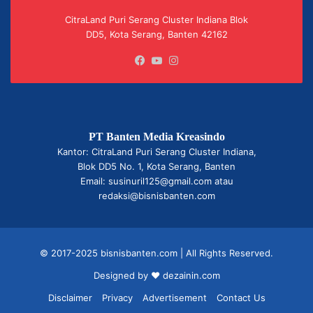
CitraLand Puri Serang Cluster Indiana Blok
DD5, Kota Serang, Banten 42162
Facebook
YouTube
Instagram
PT Banten Media Kreasindo
Kantor: CitraLand Puri Serang Cluster Indiana,
Blok DD5 No. 1, Kota Serang, Banten
Email: susinuril125@gmail.com atau
redaksi@bisnisbanten.com
© 2017-2025 bisnisbanten.com | All Rights Reserved.
Designed by ❤
dezainin.com
Disclaimer
Privacy
Advertisement
Contact Us