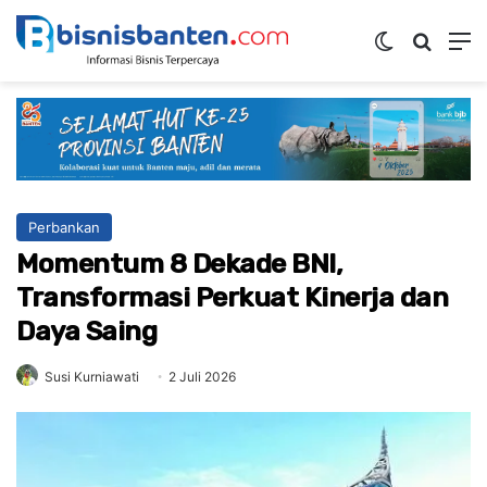
Switch ski
Mencar
M
Perbankan
Momentum 8 Dekade BNI,
Transformasi Perkuat Kinerja dan
Daya Saing
Susi Kurniawati
2 Juli 2026