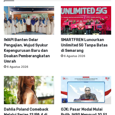
IWAPI Banten Gelar
SMARTFREN Luncurkan
Pengajian, Wujud Syukur
Unlimited 5G Tanpa Batas
Kepengurusan Baru dan
di Semarang
Doakan Pemberangkatan
6 Agustus 2026
Umrah
6 Agustus 2026
Dahlia Poland Comeback
OJK: Pasar Modal Mulai
Melalui Series 12 IPA 4 di
Pulih, IHSG Menguat 10,51