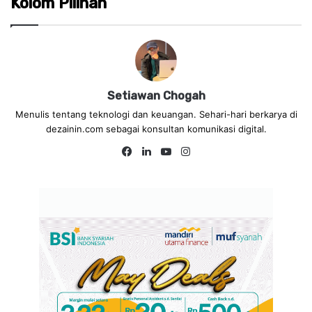
Kolom Pilihan
Setiawan Chogah
Menulis tentang teknologi dan keuangan. Sehari-hari berkarya di
dezainin.com sebagai konsultan komunikasi digital.
Fa
Lin
Yo
Ins
ce
ke
uT
tag
bo
dIn
ub
ra
ok
e
m