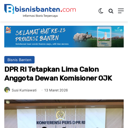
Switch ski
Mencar
M
Bisnis Banten
DPR RI Tetapkan Lima Calon
Anggota Dewan Komisioner OJK
Susi Kurniawati
13 Maret 2026