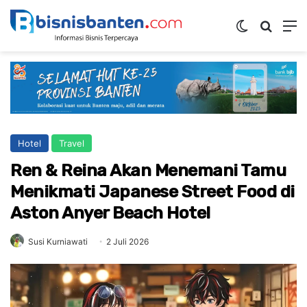
Switch ski
Mencar
M
Hotel
Travel
Ren & Reina Akan Menemani Tamu
Menikmati Japanese Street Food di
Aston Anyer Beach Hotel
Susi Kurniawati
2 Juli 2026