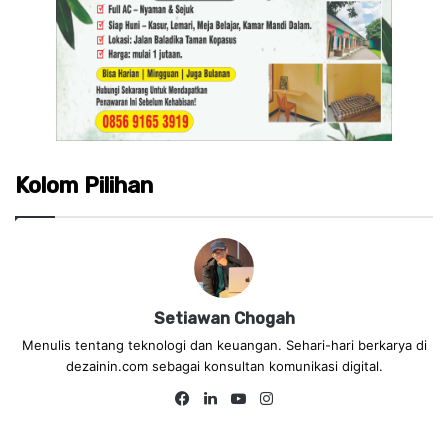
Kolom Pilihan
Setiawan Chogah
Menulis tentang teknologi dan keuangan. Sehari-hari berkarya di
dezainin.com sebagai konsultan komunikasi digital.
Fa
Lin
Yo
Ins
ce
ke
uT
tag
bo
dIn
ub
ra