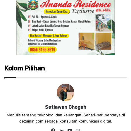
Kolom Pilihan
Setiawan Chogah
Menulis tentang teknologi dan keuangan. Sehari-hari berkarya di
dezainin.com sebagai konsultan komunikasi digital.
Fa
Lin
Yo
Ins