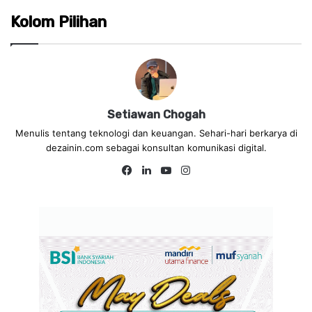
Kolom Pilihan
Setiawan Chogah
Menulis tentang teknologi dan keuangan. Sehari-hari berkarya di
dezainin.com sebagai konsultan komunikasi digital.
Fa
Lin
Yo
Ins
ce
ke
uT
tag
bo
dIn
ub
ra
ok
e
m