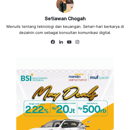
Setiawan Chogah
Menulis tentang teknologi dan keuangan. Sehari-hari berkarya di
dezainin.com sebagai konsultan komunikasi digital.
Fa
Lin
Yo
Ins
ce
ke
uT
tag
bo
dIn
ub
ra
ok
e
m