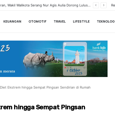
Renny Fonda Ajak IWAPI Banten Perkuat Keimanan dan Sinergi Organisasi Lewat Pengajian Sholehah
Re
KEUANGAN
OTOMOTIF
TRAVEL
LIFESTYLE
TEKNOLOG
iet Ekstrem hingga Sempat Pingsan Sendirian di Rumah
trem hingga Sempat Pingsan