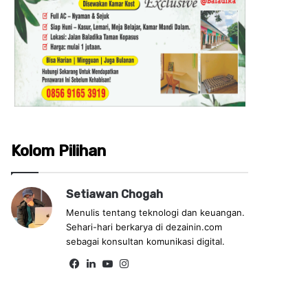
Kolom Pilihan
Setiawan Chogah
Menulis tentang teknologi dan keuangan.
Sehari-hari berkarya di dezainin.com
sebagai konsultan komunikasi digital.
Fa
Lin
Yo
Ins
ce
ke
uT
tag
bo
dIn
ub
ra