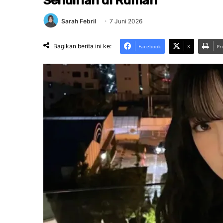
Sendirian di Rumah
Sarah Febril
7 Juni 2026
Bagikan berita ini ke:
Facebook
X
Pr