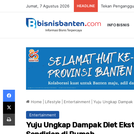
Jumat, 7 Agustus 2026
HEADLINE
INFO BISNIS
Facebook
Home
|
Lifestyle
|
Entertainment
|
Yuju Ungkap Dampak D
X
Print
Entertainment
Yuju Ungkap Dampak Diet Eks