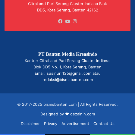
CitraLand Puri Serang Cluster Indiana Blok
DD5, Kota Serang, Banten 42162
Facebook
YouTube
Instagram
PT Banten Media Kreasindo
Kantor: CitraLand Puri Serang Cluster Indiana,
Blok DD5 No. 1, Kota Serang, Banten
Email: susinuril125@gmail.com atau
redaksi@bisnisbanten.com
© 2017-2025 bisnisbanten.com | All Rights Reserved.
Designed by ❤
dezainin.com
Disclaimer
Privacy
Advertisement
Contact Us