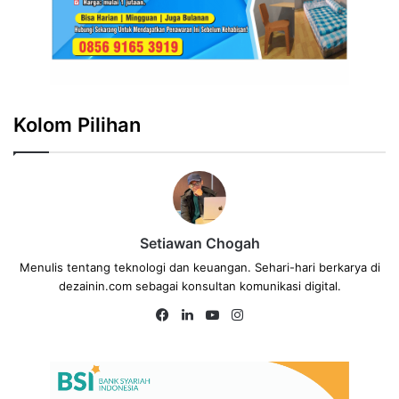
Kolom Pilihan
Setiawan Chogah
Menulis tentang teknologi dan keuangan. Sehari-hari berkarya di
dezainin.com sebagai konsultan komunikasi digital.
Fa
Lin
Yo
Ins
ce
ke
uT
tag
bo
dIn
ub
ra
ok
e
m