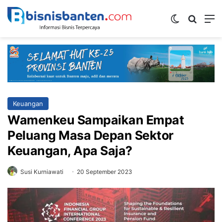
Switch ski
Mencar
M
Keuangan
Wamenkeu Sampaikan Empat
Peluang Masa Depan Sektor
Keuangan, Apa Saja?
Susi Kurniawati
20 September 2023