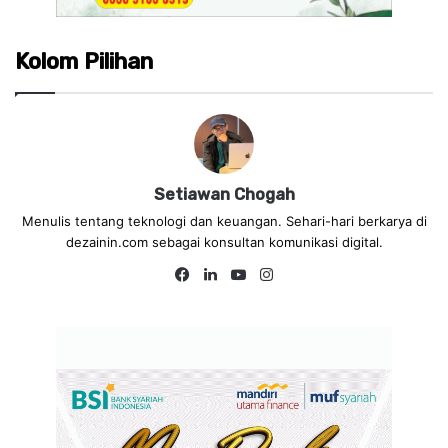
Kolom Pilihan
Setiawan Chogah
Menulis tentang teknologi dan keuangan. Sehari-hari berkarya di
dezainin.com sebagai konsultan komunikasi digital.
Fa
Lin
Yo
Ins
ce
ke
uT
tag
bo
dIn
ub
ra
ok
e
m