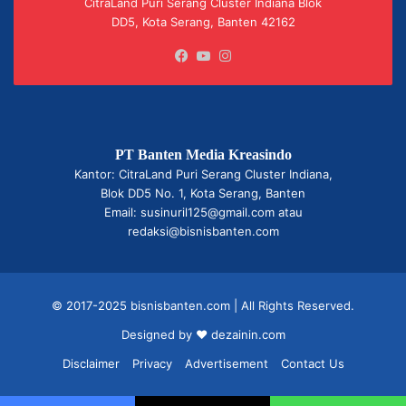
CitraLand Puri Serang Cluster Indiana Blok
DD5, Kota Serang, Banten 42162
Facebook
YouTube
Instagram
PT Banten Media Kreasindo
Kantor: CitraLand Puri Serang Cluster Indiana,
Blok DD5 No. 1, Kota Serang, Banten
Email: susinuril125@gmail.com atau
redaksi@bisnisbanten.com
© 2017-2025 bisnisbanten.com | All Rights Reserved.
Designed by ❤
dezainin.com
Disclaimer
Privacy
Advertisement
Contact Us