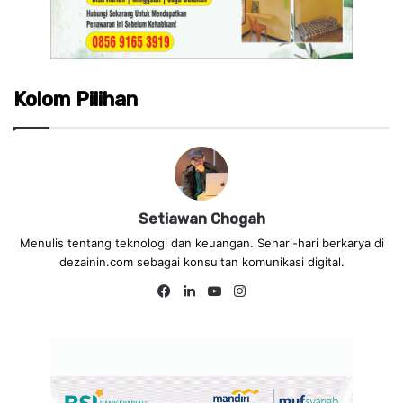
Kolom Pilihan
Setiawan Chogah
Menulis tentang teknologi dan keuangan. Sehari-hari berkarya di
dezainin.com sebagai konsultan komunikasi digital.
Fa
Lin
Yo
Ins
ce
ke
uT
tag
bo
dIn
ub
ra
ok
e
m