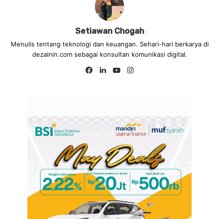
Setiawan Chogah
Menulis tentang teknologi dan keuangan. Sehari-hari berkarya di
dezainin.com sebagai konsultan komunikasi digital.
Fa
Lin
Yo
Ins
ce
ke
uT
tag
bo
dIn
ub
ra
ok
e
m