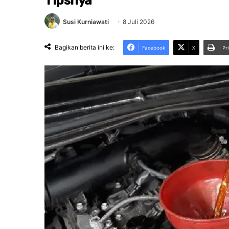
Tipsnya
Susi Kurniawati
8 Juli 2026
Bagikan berita ini ke:
Facebook
X
Pr