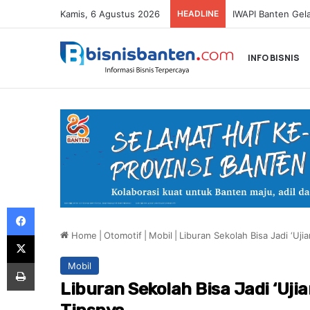
Kamis, 6 Agustus 2026
HEADLINE
SMARTFREN Luncu
INFO BISNIS
Facebook
Home
|
Otomotif
|
Mobil
|
Liburan Sekolah Bisa Jadi ‘Uj
X
Print
Mobil
Liburan Sekolah Bisa Jadi ‘Uji