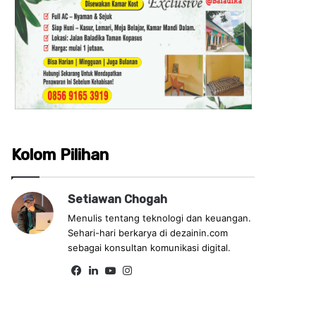
Kolom Pilihan
Setiawan Chogah
Menulis tentang teknologi dan keuangan.
Sehari-hari berkarya di dezainin.com
sebagai konsultan komunikasi digital.
Fa
Lin
Yo
Ins
ce
ke
uT
tag
bo
dIn
ub
ra