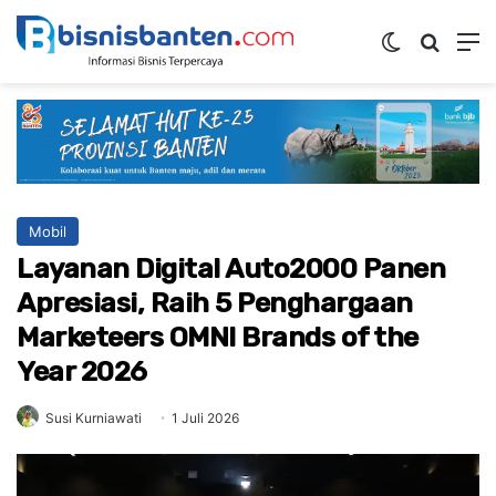
Switch ski
Mencar
M
Mobil
Layanan Digital Auto2000 Panen
Apresiasi, Raih 5 Penghargaan
Marketeers OMNI Brands of the
Year 2026
Susi Kurniawati
1 Juli 2026