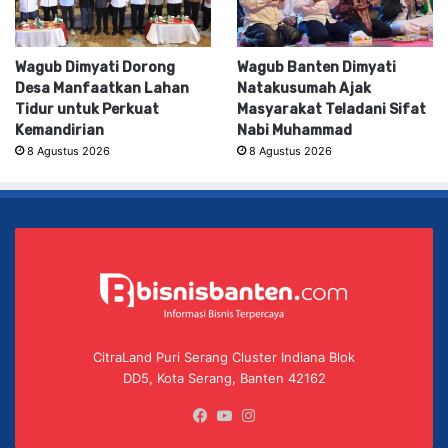
Wagub Dimyati Dorong
Wagub Banten Dimyati
Desa Manfaatkan Lahan
Natakusumah Ajak
Tidur untuk Perkuat
Masyarakat Teladani Sifat
Kemandirian
Nabi Muhammad
8 Agustus 2026
8 Agustus 2026
CitraLand Puri Serang Cluster Indiana Blok
DD5, Kota Serang, Banten 42162
Facebook
YouTube
Instagram