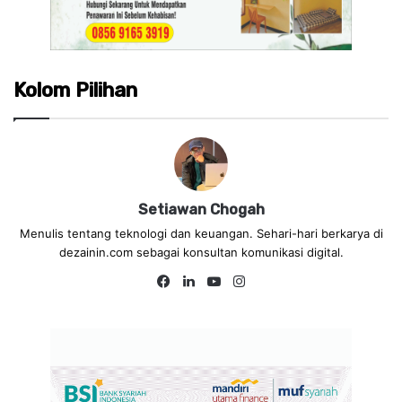
Kolom Pilihan
Setiawan Chogah
Menulis tentang teknologi dan keuangan. Sehari-hari berkarya di
dezainin.com sebagai konsultan komunikasi digital.
Fa
Lin
Yo
Ins
ce
ke
uT
tag
bo
dIn
ub
ra
ok
e
m