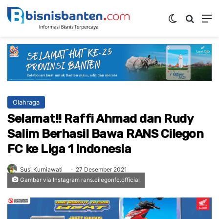
Switch ski
Mencar
M
Olahraga
Selamat!! Raffi Ahmad dan Rudy
Salim Berhasil Bawa RANS Cilegon
FC ke Liga 1 Indonesia
Susi Kurniawati
27 Desember 2021
Gambar via Instagram rans.cilegonfc.official