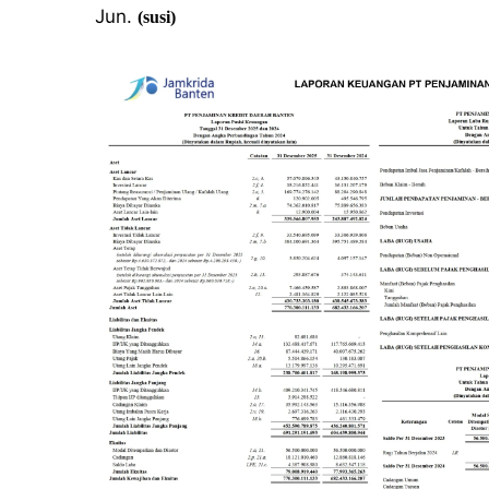
Jun.
(susi)