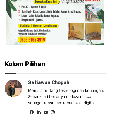
Kolom Pilihan
Setiawan Chogah
Menulis tentang teknologi dan keuangan.
Sehari-hari berkarya di dezainin.com
sebagai konsultan komunikasi digital.
Fa
Lin
Yo
Ins
ce
ke
uT
tag
bo
dIn
ub
ra