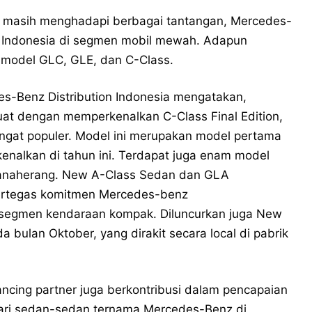
ini masih menghadapi berbagai tantangan, Mercedes-
n Indonesia di segmen mobil mewah. Adapun
ri model GLC, GLE, dan C-Class.
des-Benz Distribution Indonesia mengatakan,
at dengan memperkenalkan C-Class Final Edition,
sangat populer. Model ini merupakan model pertama
kenalkan di tahun ini. Terdapat juga enam model
k Wanaherang. New A-Class Sedan dan GLA
ertegas komitmen Mercedes-benz
i segmen kendaraan kompak. Diluncurkan juga New
lan Oktober, yang dirakit secara local di pabrik
ancing partner juga berkontribusi dalam pencapaian
dari sedan-sedan ternama Mercedes-Benz di