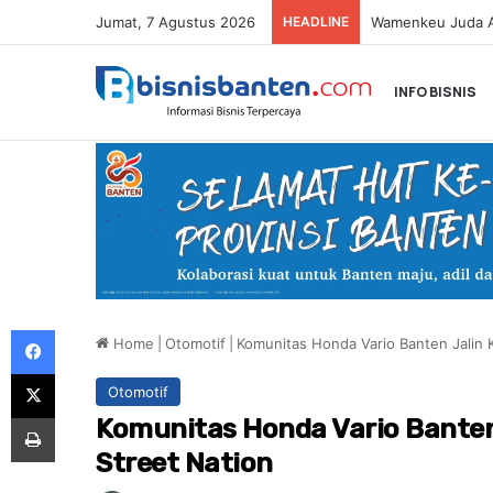
Jumat, 7 Agustus 2026
HEADLINE
Astra Honda Siap
INFO BISNIS
Facebook
Home
|
Otomotif
|
Komunitas Honda Vario Banten Jalin 
X
Otomotif
Print
Komunitas Honda Vario Banten
Street Nation