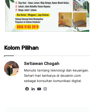
Kolom Pilihan
Setiawan Chogah
Menulis tentang teknologi dan keuangan.
Sehari-hari berkarya di dezainin.com
sebagai konsultan komunikasi digital.
Fa
Lin
Yo
Ins
ce
ke
uT
tag
bo
dIn
ub
ra
ok
e
m