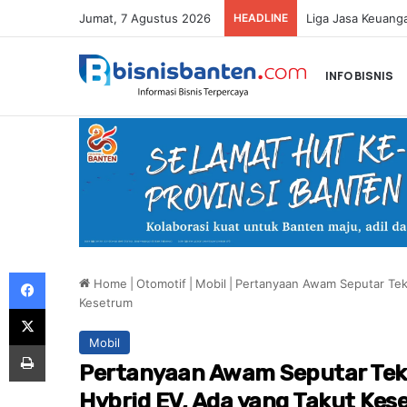
Jumat, 7 Agustus 2026
HEADLINE
INFO BISNIS
Facebook
Home
|
Otomotif
|
Mobil
|
Pertanyaan Awam Seputar Tek
Kesetrum
X
Mobil
Print
Pertanyaan Awam Seputar Tekn
Hybrid EV, Ada yang Takut Kes