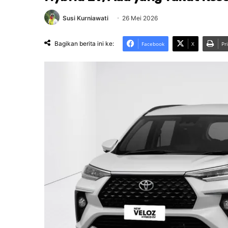
Susi Kurniawati
26 Mei 2026
Bagikan berita ini ke:
Facebook
X
Pr