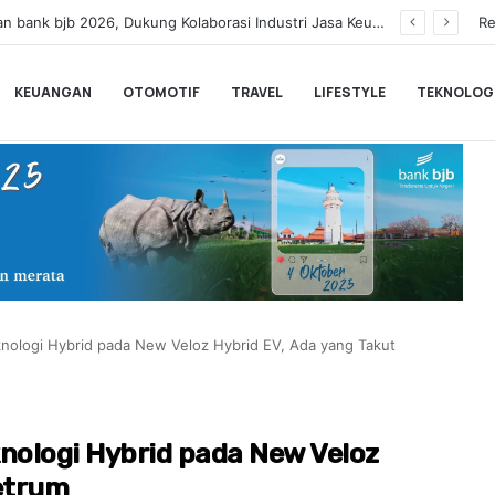
Dinilai Masih Rendah Saat MTQ, Puluhan Kafilah Kaligrafi Dibekali ke Lemka Sukabumi
Re
KEUANGAN
OTOMOTIF
TRAVEL
LIFESTYLE
TEKNOLOG
nologi Hybrid pada New Veloz Hybrid EV, Ada yang Takut
ologi Hybrid pada New Veloz
etrum