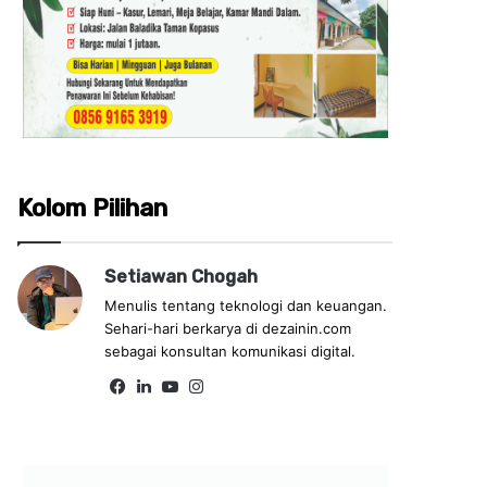
Kolom Pilihan
Setiawan Chogah
Menulis tentang teknologi dan keuangan.
Sehari-hari berkarya di dezainin.com
sebagai konsultan komunikasi digital.
Fa
Lin
Yo
Ins
ce
ke
uT
tag
bo
dIn
ub
ra
ok
e
m