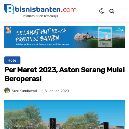
Switch ski
Mencar
M
Hotel
Per Maret 2023, Aston Serang Mulai
Beroperasi
Susi Kurniawati
6 Januari 2023