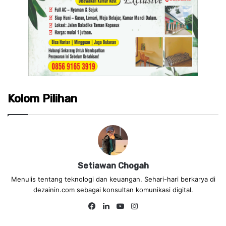
Kolom Pilihan
Setiawan Chogah
Menulis tentang teknologi dan keuangan. Sehari-hari berkarya di
dezainin.com sebagai konsultan komunikasi digital.
Fa
Lin
Yo
Ins
ce
ke
uT
tag