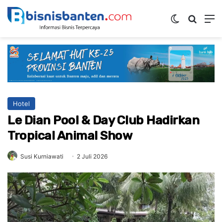
Switch ski
Mencar
M
Hotel
Le Dian Pool & Day Club Hadirkan
Tropical Animal Show
Susi Kurniawati
2 Juli 2026