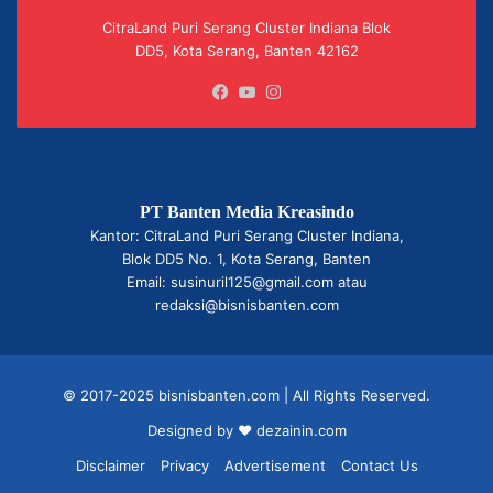
CitraLand Puri Serang Cluster Indiana Blok
DD5, Kota Serang, Banten 42162
Facebook
YouTube
Instagram
PT Banten Media Kreasindo
Kantor: CitraLand Puri Serang Cluster Indiana,
Blok DD5 No. 1, Kota Serang, Banten
Email: susinuril125@gmail.com atau
redaksi@bisnisbanten.com
© 2017-2025 bisnisbanten.com | All Rights Reserved.
Designed by ❤
dezainin.com
Disclaimer
Privacy
Advertisement
Contact Us