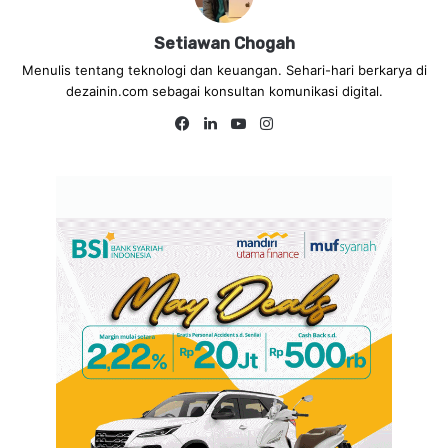
Setiawan Chogah
Menulis tentang teknologi dan keuangan. Sehari-hari berkarya di
dezainin.com sebagai konsultan komunikasi digital.
Fa
Lin
Yo
Ins
ce
ke
uT
tag
bo
dIn
ub
ra
ok
e
m