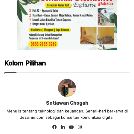
Kolom Pilihan
Setiawan Chogah
Menulis tentang teknologi dan keuangan. Sehari-hari berkarya di
dezainin.com sebagai konsultan komunikasi digital.
Fa
Lin
Yo
Ins