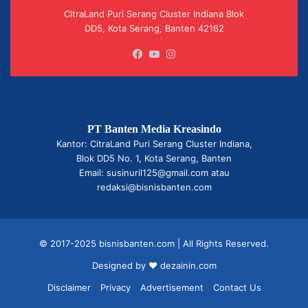
CitraLand Puri Serang Cluster Indiana Blok
DD5, Kota Serang, Banten 42162
Facebook
YouTube
Instagram
PT Banten Media Kreasindo
Kantor: CitraLand Puri Serang Cluster Indiana,
Blok DD5 No. 1, Kota Serang, Banten
Email: susinuril125@gmail.com atau
redaksi@bisnisbanten.com
© 2017-2025 bisnisbanten.com | All Rights Reserved.
Designed by ❤
dezainin.com
Disclaimer
Privacy
Advertisement
Contact Us