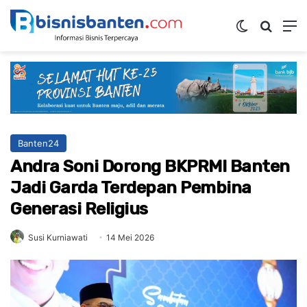
Switch ski
Mencar
M
Banten24
Andra Soni Dorong BKPRMI Banten
Jadi Garda Terdepan Pembina
Generasi Religius
Susi Kurniawati
14 Mei 2026