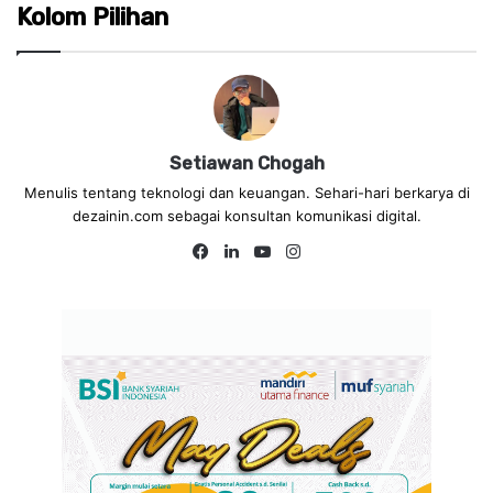
Kolom Pilihan
Setiawan Chogah
Menulis tentang teknologi dan keuangan. Sehari-hari berkarya di
dezainin.com sebagai konsultan komunikasi digital.
Fa
Lin
Yo
Ins
ce
ke
uT
tag
bo
dIn
ub
ra
ok
e
m