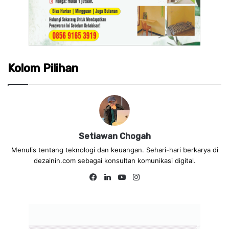
Kolom Pilihan
Setiawan Chogah
Menulis tentang teknologi dan keuangan. Sehari-hari berkarya di
dezainin.com sebagai konsultan komunikasi digital.
Fa
Lin
Yo
Ins
ce
ke
uT
tag
bo
dIn
ub
ra
ok
e
m