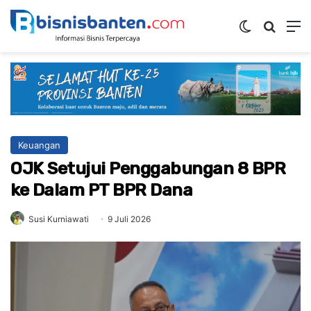
Switch ski
Mencar
M
Keuangan
OJK Setujui Penggabungan 8 BPR
ke Dalam PT BPR Dana
Susi Kurniawati
9 Juli 2026