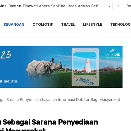
BLACKPINK Gelar Meet & Greet Spesial Rayakan Anniversary ke-10, Ini Syarat dan Jadwalnya
Re
KEUANGAN
OTOMOTIF
TRAVEL
LIFESTYLE
TEKNOLOG
gai Sarana Penyediaan Layanan Informasi Debitur Bagi Masyarakat
u Sebagai Sarana Penyediaan