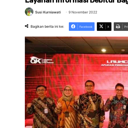
Layanan Informasi Debitur Ba
Susi Kurniawati
9 November 2022
Bagikan berita ini ke:
Facebook
X
Pr