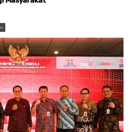
gi Masyarakat
int