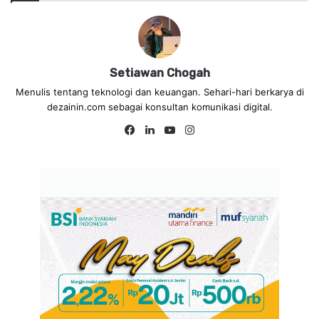
Setiawan Chogah
Menulis tentang teknologi dan keuangan. Sehari-hari berkarya di
dezainin.com sebagai konsultan komunikasi digital.
Fa
Lin
Yo
Ins
ce
ke
uT
tag
bo
dIn
ub
ra
ok
e
m