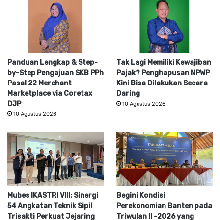
Panduan Lengkap & Step-
Tak Lagi Memiliki Kewajiban
by-Step Pengajuan SKB PPh
Pajak? Penghapusan NPWP
Pasal 22 Merchant
Kini Bisa Dilakukan Secara
Marketplace via Coretax
Daring
DJP
10 Agustus 2026
10 Agustus 2026
Mubes IKASTRI VIII: Sinergi
Begini Kondisi
54 Angkatan Teknik Sipil
Perekonomian Banten pada
Trisakti Perkuat Jejaring
Triwulan II -2026 yang