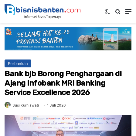
Switch ski
Mencar
M
Perbankan
Bank bjb Borong Penghargaan di
Ajang Infobank MRI Banking
Service Excellence 2026
Susi Kurniawati
1 Juli 2026