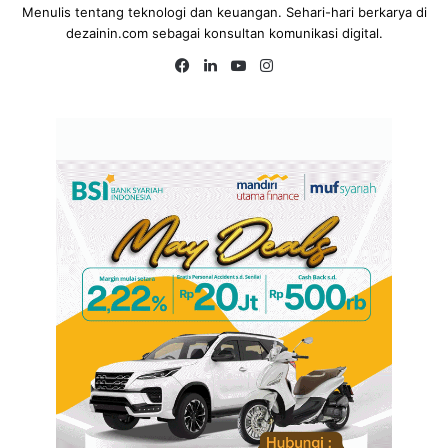
Menulis tentang teknologi dan keuangan. Sehari-hari berkarya di
dezainin.com sebagai konsultan komunikasi digital.
Fa
Lin
Yo
Ins
ce
ke
uT
tag
bo
dIn
ub
ra
ok
e
m