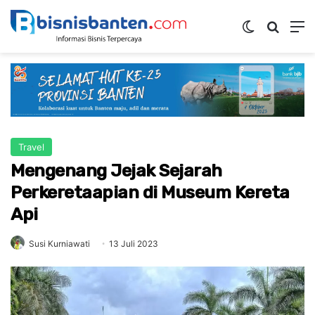
Switch ski
Mencar
M
Travel
Mengenang Jejak Sejarah
Perkeretaapian di Museum Kereta
Api
Susi Kurniawati
13 Juli 2023