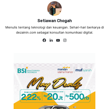
Setiawan Chogah
Menulis tentang teknologi dan keuangan. Sehari-hari berkarya di
dezainin.com sebagai konsultan komunikasi digital.
Fa
Lin
Yo
Ins
ce
ke
uT
tag
bo
dIn
ub
ra
ok
e
m