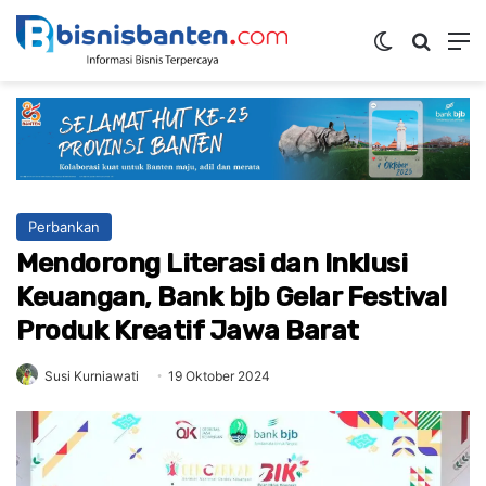
Switch ski
Mencar
M
Perbankan
Mendorong Literasi dan Inklusi
Keuangan, Bank bjb Gelar Festival
Produk Kreatif Jawa Barat
Susi Kurniawati
19 Oktober 2024