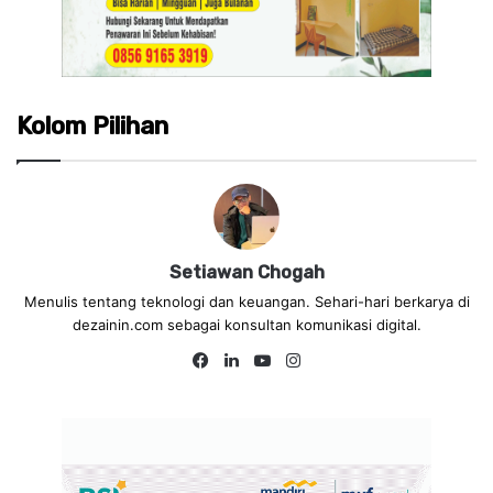
Kolom Pilihan
Setiawan Chogah
Menulis tentang teknologi dan keuangan. Sehari-hari berkarya di
dezainin.com sebagai konsultan komunikasi digital.
Fa
Lin
Yo
Ins
ce
ke
uT
tag
bo
dIn
ub
ra
ok
e
m