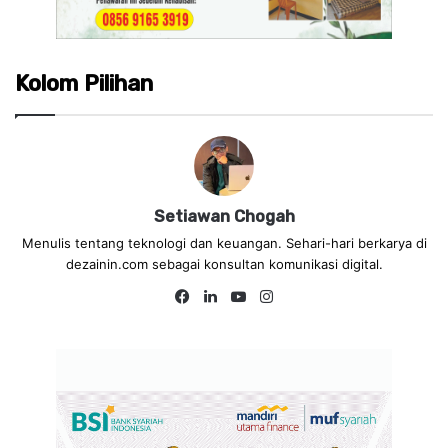
Kolom Pilihan
Setiawan Chogah
Menulis tentang teknologi dan keuangan. Sehari-hari berkarya di
dezainin.com sebagai konsultan komunikasi digital.
Fa
Lin
Yo
Ins
ce
ke
uT
tag
bo
dIn
ub
ra
ok
e
m