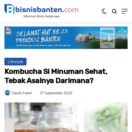
Switch ski
Mencar
M
Lifestyle
Kombucha Si Minuman Sehat,
Tebak Asalnya Darimana?
Sarah Febril
27 September 2023