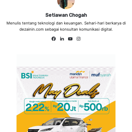
Setiawan Chogah
Menulis tentang teknologi dan keuangan. Sehari-hari berkarya di
dezainin.com sebagai konsultan komunikasi digital.
Fa
Lin
Yo
Ins
ce
ke
uT
tag
bo
dIn
ub
ra
ok
e
m