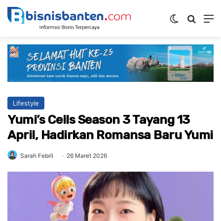
Switch ski
Mencar
M
Lifestyle
Yumi’s Cells Season 3 Tayang 13
April, Hadirkan Romansa Baru Yumi
Sarah Febril
26 Maret 2026