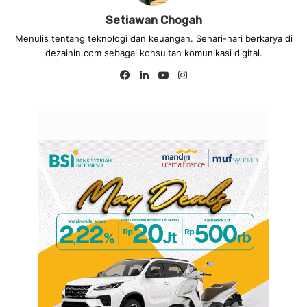
Setiawan Chogah
Menulis tentang teknologi dan keuangan. Sehari-hari berkarya di
dezainin.com sebagai konsultan komunikasi digital.
Fa
Lin
Yo
Ins
ce
ke
uT
tag
bo
dIn
ub
ra
ok
e
m