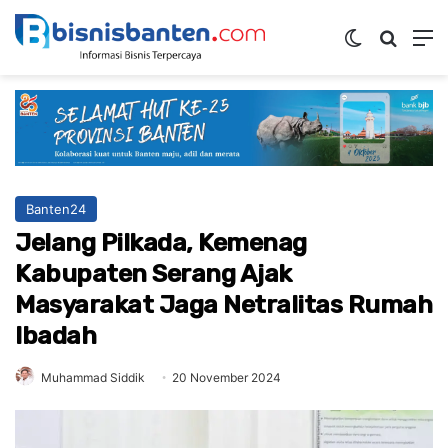
Switch ski
Mencar
M
Banten24
Jelang Pilkada, Kemenag
Kabupaten Serang Ajak
Masyarakat Jaga Netralitas Rumah
Ibadah
Muhammad Siddik
20 November 2024