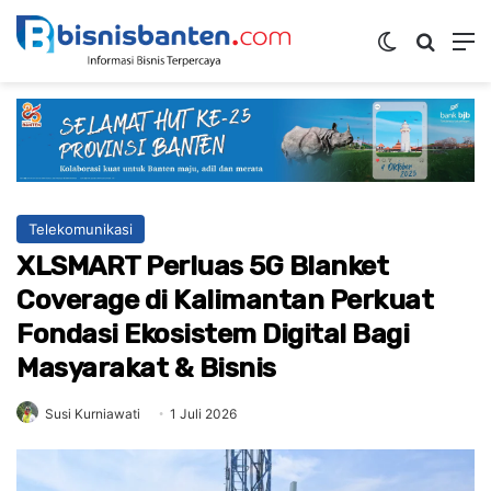
Switch ski
Mencar
M
Telekomunikasi
XLSMART Perluas 5G Blanket
Coverage di Kalimantan Perkuat
Fondasi Ekosistem Digital Bagi
Masyarakat & Bisnis
Susi Kurniawati
1 Juli 2026