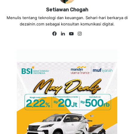
Setiawan Chogah
Menulis tentang teknologi dan keuangan. Sehari-hari berkarya di
dezainin.com sebagai konsultan komunikasi digital.
Fa
Lin
Yo
Ins
ce
ke
uT
tag
bo
dIn
ub
ra
ok
e
m