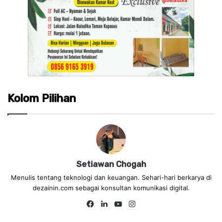
Kolom Pilihan
Setiawan Chogah
Menulis tentang teknologi dan keuangan. Sehari-hari berkarya di
dezainin.com sebagai konsultan komunikasi digital.
Fa
Lin
Yo
Ins
ce
ke
uT
tag