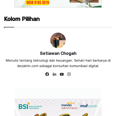
Kolom Pilihan
Setiawan Chogah
Menulis tentang teknologi dan keuangan. Sehari-hari berkarya di
dezainin.com sebagai konsultan komunikasi digital.
Fa
Lin
Yo
Ins
ce
ke
uT
tag
bo
dIn
ub
ra
ok
e
m