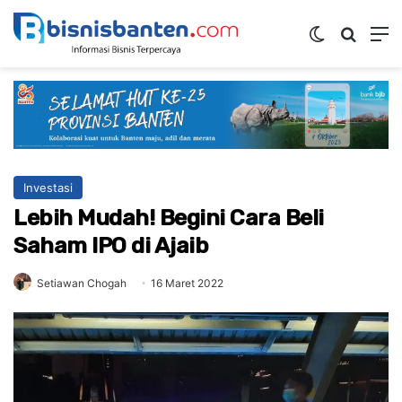
Switch ski
Mencar
M
Investasi
Lebih Mudah! Begini Cara Beli
Saham IPO di Ajaib
Setiawan Chogah
16 Maret 2022