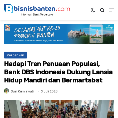
Switch ski
Mencar
M
Perbankan
Hadapi Tren Penuaan Populasi,
Bank DBS Indonesia Dukung Lansia
Hidup Mandiri dan Bermartabat
Susi Kurniawati
3 Juli 2026