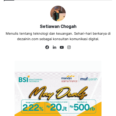
Setiawan Chogah
Menulis tentang teknologi dan keuangan. Sehari-hari berkarya di
dezainin.com sebagai konsultan komunikasi digital.
Fa
Lin
Yo
Ins
ce
ke
uT
tag
bo
dIn
ub
ra
ok
e
m