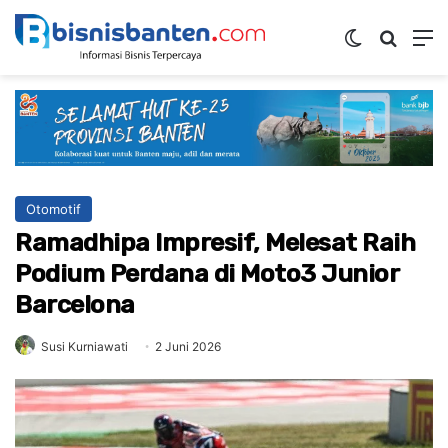
Switch ski
Mencar
M
Otomotif
Ramadhipa Impresif, Melesat Raih
Podium Perdana di Moto3 Junior
Barcelona
Susi Kurniawati
2 Juni 2026