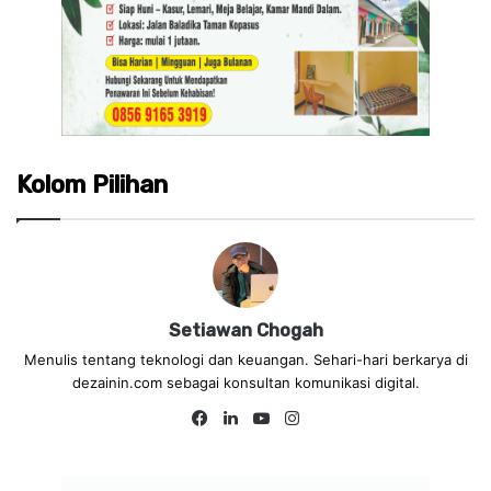
Kolom Pilihan
Setiawan Chogah
Menulis tentang teknologi dan keuangan. Sehari-hari berkarya di
dezainin.com sebagai konsultan komunikasi digital.
Fa
Lin
Yo
Ins
ce
ke
uT
tag
bo
dIn
ub
ra