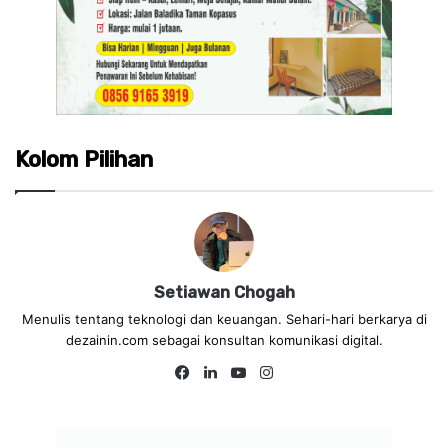
Kolom Pilihan
Setiawan Chogah
Menulis tentang teknologi dan keuangan. Sehari-hari berkarya di
dezainin.com sebagai konsultan komunikasi digital.
Fa
Lin
Yo
Ins
ce
ke
uT
tag
bo
dIn
ub
ra
ok
e
m