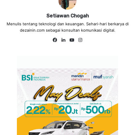
Setiawan Chogah
Menulis tentang teknologi dan keuangan. Sehari-hari berkarya di
dezainin.com sebagai konsultan komunikasi digital.
Fa
Lin
Yo
Ins
ce
ke
uT
tag
bo
dIn
ub
ra
ok
e
m