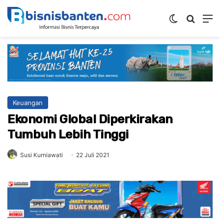
Switch ski
Mencar
M
Keuangan
Ekonomi Global Diperkirakan
Tumbuh Lebih Tinggi
Susi Kurniawati
22 Juli 2021