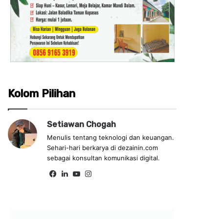
Kolom Pilihan
Setiawan Chogah
Menulis tentang teknologi dan keuangan.
Sehari-hari berkarya di dezainin.com
sebagai konsultan komunikasi digital.
Fa
Lin
Yo
Ins
ce
ke
uT
tag
bo
dIn
ub
ra
ok
e
m