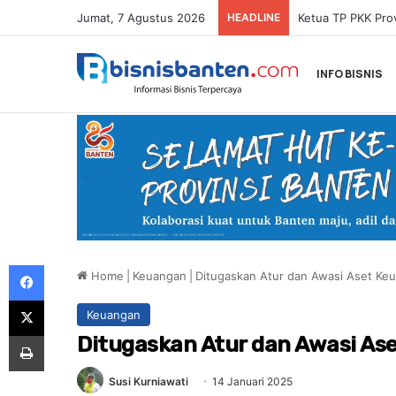
Jumat, 7 Agustus 2026
HEADLINE
INFO BISNIS
Facebook
Home
|
Keuangan
|
Ditugaskan Atur dan Awasi Aset Keua
X
Keuangan
Print
Ditugaskan Atur dan Awasi Aset
Susi Kurniawati
14 Januari 2025