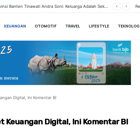
BLACKPINK Gelar Meet & Greet Spesial Rayakan Anniversary ke-10, Ini Syarat dan Jadwalnya
Re
KEUANGAN
OTOMOTIF
TRAVEL
LIFESTYLE
TEKNOLOG
ngan Digital, Ini Komentar BI
 Keuangan Digital, Ini Komentar BI