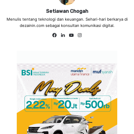
Setiawan Chogah
Menulis tentang teknologi dan keuangan. Sehari-hari berkarya di
dezainin.com sebagai konsultan komunikasi digital.
Fa
Lin
Yo
Ins
ce
ke
uT
tag
bo
dIn
ub
ra
ok
e
m