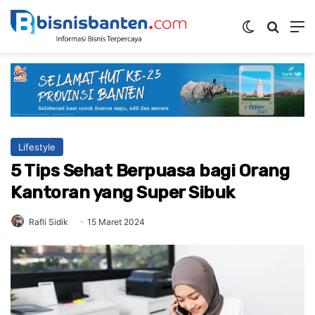
Switch ski
Mencar
M
Lifestyle
5 Tips Sehat Berpuasa bagi Orang
Kantoran yang Super Sibuk
Rafli Sidik
15 Maret 2024