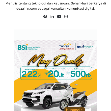
Menulis tentang teknologi dan keuangan. Sehari-hari berkarya di
dezainin.com sebagai konsultan komunikasi digital.
Fa
Lin
Yo
Ins
ce
ke
uT
tag
bo
dIn
ub
ra
ok
e
m