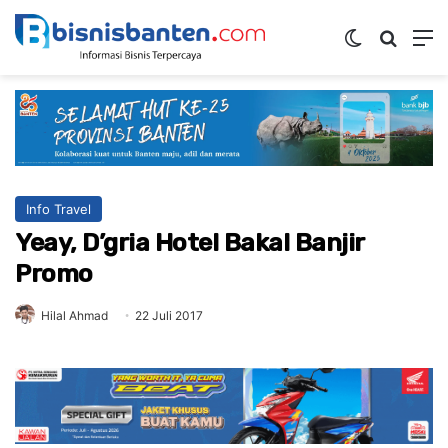
Switch ski
Mencar
M
Info Travel
Yeay, D’gria Hotel Bakal Banjir
Promo
Hilal Ahmad
22 Juli 2017