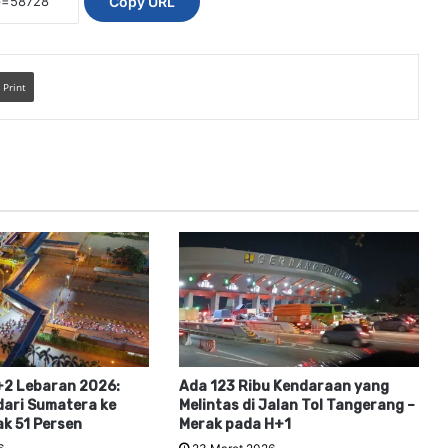
Copy URL
Print
+2 Lebaran 2026:
Ada 123 Ribu Kendaraan yang
ari Sumatera ke
Melintas di Jalan Tol Tangerang –
k 51 Persen
Merak pada H+1