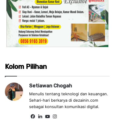
Kolom Pilihan
Setiawan Chogah
Menulis tentang teknologi dan keuangan.
Sehari-hari berkarya di dezainin.com
sebagai konsultan komunikasi digital.
Fa
Lin
Yo
Ins
ce
ke
uT
tag
bo
dIn
ub
ra