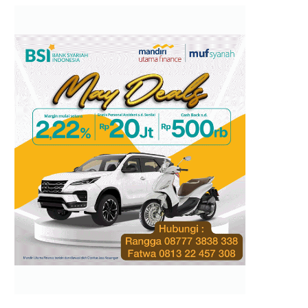
ok
e
m