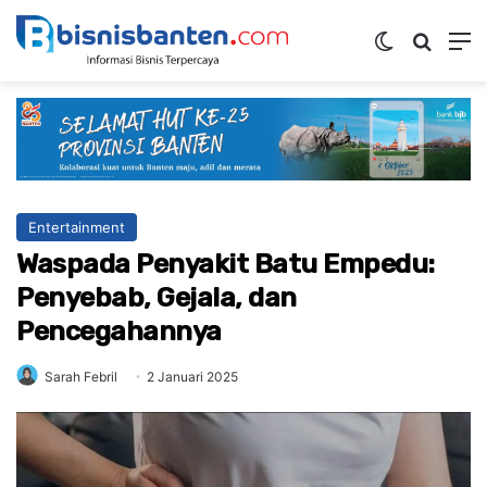
Switch ski
Mencar
M
Entertainment
Waspada Penyakit Batu Empedu:
Penyebab, Gejala, dan
Pencegahannya
Sarah Febril
2 Januari 2025