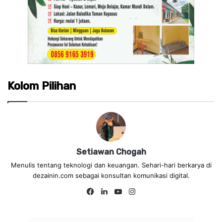
Kolom Pilihan
Setiawan Chogah
Menulis tentang teknologi dan keuangan. Sehari-hari berkarya di
dezainin.com sebagai konsultan komunikasi digital.
Fa
Lin
Yo
Ins
ce
ke
uT
tag
bo
dIn
ub
ra