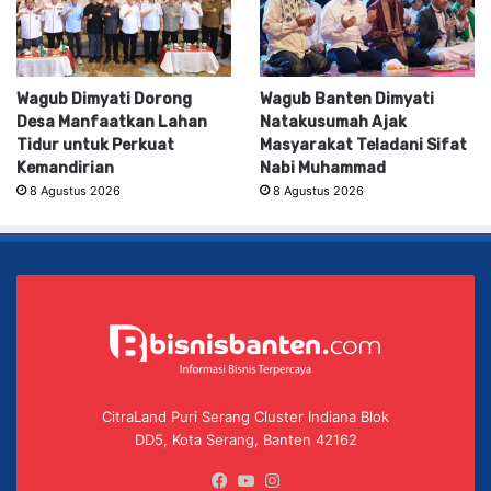
Wagub Dimyati Dorong
Wagub Banten Dimyati
Desa Manfaatkan Lahan
Natakusumah Ajak
Tidur untuk Perkuat
Masyarakat Teladani Sifat
Kemandirian
Nabi Muhammad
8 Agustus 2026
8 Agustus 2026
CitraLand Puri Serang Cluster Indiana Blok
DD5, Kota Serang, Banten 42162
Facebook
YouTube
Instagram