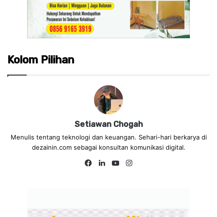
Kolom Pilihan
Setiawan Chogah
Menulis tentang teknologi dan keuangan. Sehari-hari berkarya di
dezainin.com sebagai konsultan komunikasi digital.
Fa
Lin
Yo
Ins
ce
ke
uT
tag
bo
dIn
ub
ra
ok
e
m